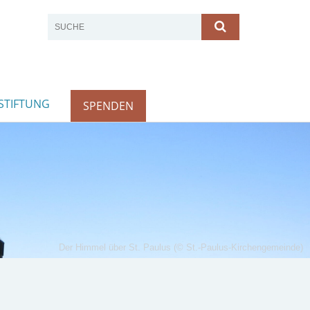
STIFTUNG
SPENDEN
Der Himmel über St. Paulus (© St.-Paulus-Kirchengemeinde)