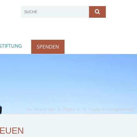
STIFTUNG
SPENDEN
Der Himmel über St. Paulus (© St.-Paulus-Kirchengemeinde)
UEN K